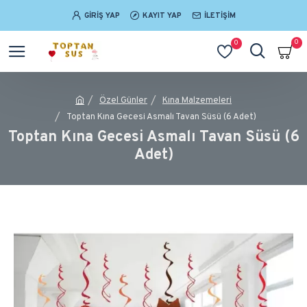
GIRIŞ YAP
KAYIT YAP
İLETIŞIM
0
0
Özel Günler
Kına Malzemeleri
Toptan Kına Gecesi Asmalı Tavan Süsü (6 Adet)
Toptan Kına Gecesi Asmalı Tavan Süsü (6
Adet)