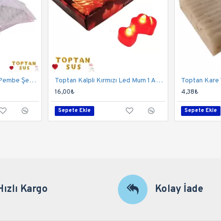
Toptan Dantel İşlemeli Pembe Şemsiye
Toptan Kalpli Kırmızı Led Mum 1 Adet
16,00₺
4,38₺
Sepete Ekle
Sepete Ekle
Hızlı Kargo
Kolay İade