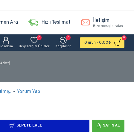
İletişim
men Ara
Hızlı Teslimat
Bize mesaj bırakın
0
0
0
0 ürün - 0,00₺
Hesabım
Beğendiğim Ürünler
Karşılaştır
 Adet)
lmış.
-
Yorum Yap
SEPETE EKLE
SATIN AL