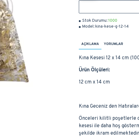
Stok Durumu:
1000
Model:
kina-kese-g-12-14
AÇIKLAMA
YORUMLAR
Kına Kesesi 12 x 14 cm (10
Ürün Ölçüleri:
12 cm x 14 cm
Kına Geceniz den Hatıralar
Önceleri kilitli poşetlerle 
kesesi ile daha hoş göste
şekilde ikram edilmektedir