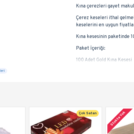
Kına çerezleri gayet makul
Çerez keseleri ithal gelm
keselerini en uygun fiyatlar
Kına kesesinin paketinde 
Paket İçeriği:
100 Adet Gold Kına Kesesi
eri
Stokta Yok
Çok Satan