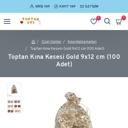
GIRIŞ YAP
KAYIT YAP
İLETIŞIM
0
0
Özel Günler
Kına Malzemeleri
Toptan Kına Kesesi Gold 9x12 cm (100 Adet)
Toptan Kına Kesesi Gold 9x12 cm (100
Adet)