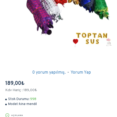
0 yorum yapılmış.
-
Yorum Yap
189,00₺
Kdv Hariç : 189,00₺
Stok Durumu:
998
Model:
kina-mendil
AÇIKLAMA