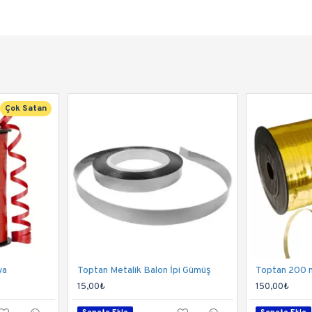
Çok Satan
ya
Toptan Metalik Balon İpi Gümüş
Toptan 200 m
15,00₺
150,00₺