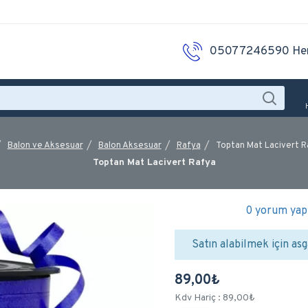
05077246590 He
Balon ve Aksesuar
Balon Aksesuar
Rafya
Toptan Mat Lacivert R
Toptan Mat Lacivert Rafya
0 yorum yapı
Satın alabilmek için asg
89,00₺
Kdv Hariç : 89,00₺