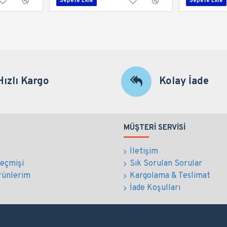
Sepete Ekle
Sepete Ekle
Hızlı Kargo
Kolay İade
MÜŞTERI SERVISI
İletişim
Geçmişi
Sık Sorulan Sorular
rünlerim
Kargolama & Teslimat
İade Koşulları