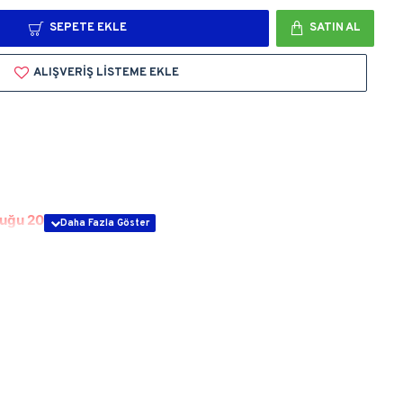
SEPETE EKLE
SATIN AL
ALIŞVERIŞ LISTEME EKLE
a
luğu 200 mt