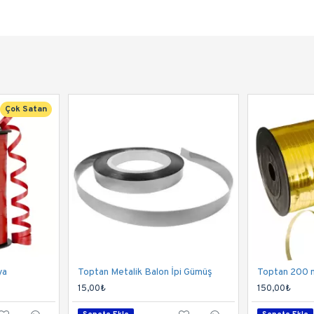
Çok Satan
ya
Toptan Metalik Balon İpi Gümüş
Toptan 200 m
15,00₺
150,00₺