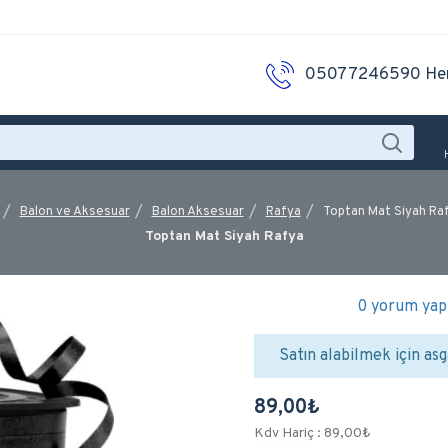
05077246590 He
Balon ve Aksesuar
Balon Aksesuar
Rafya
Toptan Mat Siyah Ra
Toptan Mat Siyah Rafya
0 yorum yapı
Satın alabilmek için asg
89,00₺
Kdv Hariç : 89,00₺