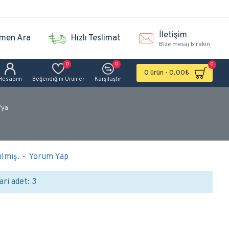
İletişim
men Ara
Hızlı Teslimat
Bize mesaj bırakın
0
0
0
0 ürün - 0,00₺
Hesabım
Beğendiğim Ürünler
Karşılaştır
fya
lmış.
-
Yorum Yap
ari adet: 3