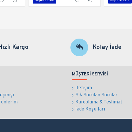
Sepete Ekle
Sepete Ekle
Hızlı Kargo
Kolay İade
MÜŞTERI SERVISI
İletişim
Geçmişi
Sık Sorulan Sorular
rünlerim
Kargolama & Teslimat
İade Koşulları