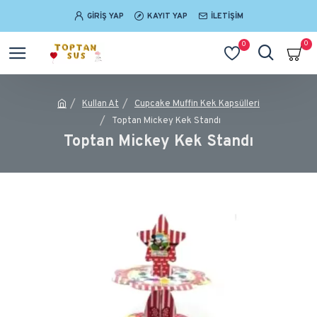
GIRIŞ YAP
KAYIT YAP
İLETIŞIM
0
0
Kullan At
Cupcake Muffin Kek Kapsülleri
Toptan Mickey Kek Standı
Toptan Mickey Kek Standı