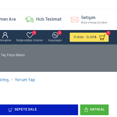
İletişim
men Ara
Hızlı Teslimat
Bize mesaj bırakın
0
0
0
0 ürün - 0,00₺
Hesabım
Beğendiğim Ürünler
Karşılaştır
 Taç Folyo Balon
lmış.
-
Yorum Yap
SEPETE EKLE
SATIN AL