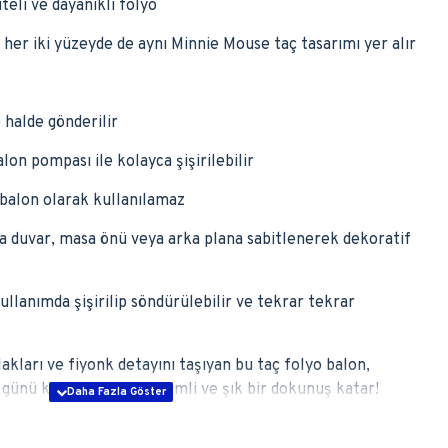
teli ve dayanıklı folyo
r; her iki yüzeyde de aynı Minnie Mouse taç tasarımı yer alır
 halde gönderilir
on pompası ile kolayca şişirilebilir
 balon olarak kullanılamaz
la duvar, masa önü veya arka plana sabitlenerek dekoratif
ullanımda şişirilip söndürülebilir ve tekrar tekrar
kları ve fiyonk detayını taşıyan bu taç folyo balon,
ünü kutlamalarına sevimli ve şık bir dokunuş katar!