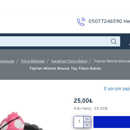
05077246590 He
Aksesuar
Folyo Balonlar
Karakter Folyo Balon
Toptan Minnie Mouse
Toptan Minnie Mouse Taç Folyo Balon
0 yorum yapı
25,00₺
Kdv Hariç : 25,00₺