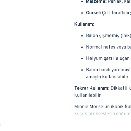
Malzeme:
Parlak, kali
Görsel:
Çift taraflıdı
Kullanım:
Balon şişmemiş (inik)
Normal nefes veya bal
Helyum gazı ile uçan
Balon bandı yardımıy
amaçla kullanılabilir
Tekrar Kullanım:
Dikkatli k
kullanılabilir
Minnie Mouse’un ikonik kula
küçük prenseslerin doğum g