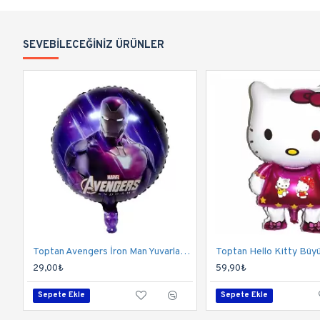
SEVEBILECEĞINIZ ÜRÜNLER
Toptan Avengers İron Man Yuvarlak Folyo Balon
29,00₺
59,90₺
Sepete Ekle
Sepete Ekle