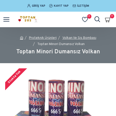
GIRIŞ YAP
KAYIT YAP
İLETIŞIM
0
0
Proteknik Ürünleri
Volkan Ve Sis Bombası
Toptan Minori Dumansız Volkan
Toptan Minori Dumansız Volkan
Stokta Yok