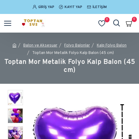
GIRIŞ YAP
KAYIT YAP
İLETIŞIM
0
0
Balon ve Aksesuar
Folyo Balonlar
Kalp Folyo Balon
Toptan Mor Metalik Folyo Kalp Balon (45 cm)
Toptan Mor Metalik Folyo Kalp Balon (45
cm)