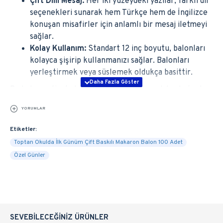
Çift Dilli Mesaj:
Her iki yüzeydeki yazılar, farklı dil
seçenekleri sunarak hem Türkçe hem de İngilizce
konuşan misafirler için anlamlı bir mesaj iletmeyi
sağlar.
Kolay Kullanım:
Standart 12 inç boyutu, balonları
kolayca şişirip kullanmanızı sağlar. Balonları
yerleştirmek veya süslemek oldukça basittir.
Bu balon seti, okulun ilk günü heyecanını daha da özel
hale getirecek. Balonların renkli ve eğlenceli görünümü,
YORUMLAR
bu özel anı kutlamak ve fotoğraflara renk katmak için
mükemmel bir tercih olacaktır. Çocuğunuzun ilk okul
Etiketler:
gününü unutulmaz kılmak için bu seti tercih edin!
Toptan Okulda İlk Günüm Çift Baskılı Makaron Balon 100 Adet
Özel Günler
SEVEBILECEĞINIZ ÜRÜNLER