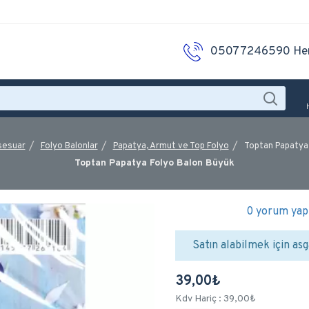
05077246590 He
sesuar
Folyo Balonlar
Papatya, Armut ve Top Folyo
Toptan Papatya
Toptan Papatya Folyo Balon Büyük
0 yorum yapı
Satın alabilmek için asg
39,00₺
Kdv Hariç : 39,00₺