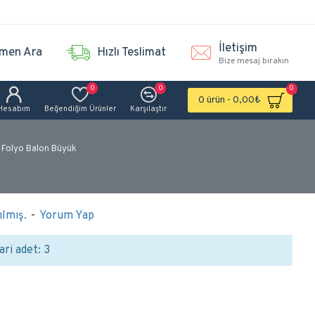
İletişim
men Ara
Hızlı Teslimat
Bize mesaj bırakın
0
0
0
0 ürün - 0,00₺
Hesabım
Beğendiğim Ürünler
Karşılaştır
 Folyo Balon Büyük
lmış.
-
Yorum Yap
ari adet: 3