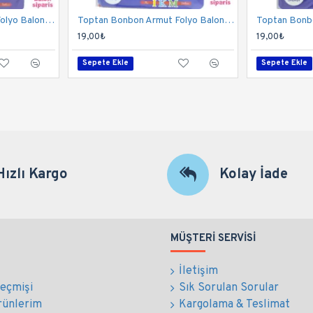
Toptan Bonbon Armut Folyo Balon 18 İnç Gümüş
Toptan Bonbon Armut Folyo Balon 18 İnç Kırmızı
19,00₺
19,00₺
Sepete Ekle
Sepete Ekle
Hızlı Kargo
Kolay İade
MÜŞTERI SERVISI
İletişim
Geçmişi
Sık Sorulan Sorular
rünlerim
Kargolama & Teslimat