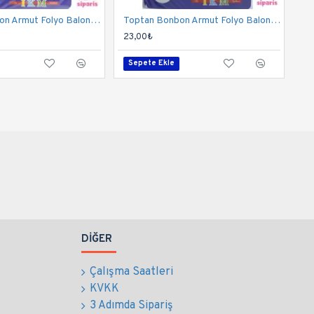
Toptan Bonbon Armut Folyo Balon 18 İnç Mermer Desen
Toptan Bonbon Armut Folyo Balon 24 İnç Kırmızı
23,00₺
Sepete Ekle
DIĞER
Çalışma Saatleri
KVKK
3 Adımda Sipariş