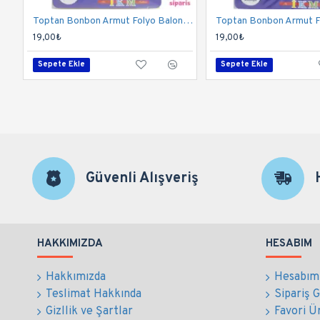
Toptan Bonbon Armut Folyo Balon 18 İnç Altın
19,00₺
19,00₺
Sepete Ekle
Sepete Ekle
Güvenli Alışveriş
HAKKIMIZDA
HESABIM
Hakkımızda
Hesabım
Teslimat Hakkında
Sipariş 
Gizllik ve Şartlar
Favori Ü