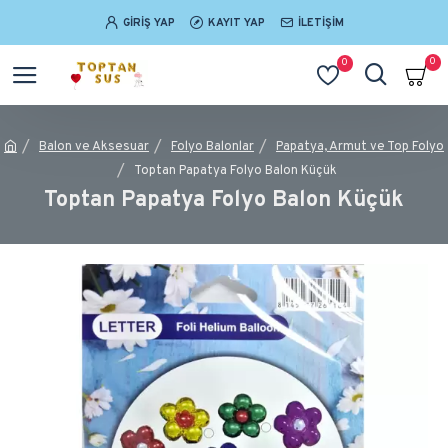
GIRIŞ YAP
KAYIT YAP
İLETIŞIM
0
0
Balon ve Aksesuar
Folyo Balonlar
Papatya, Armut ve Top Folyo
Toptan Papatya Folyo Balon Küçük
Toptan Papatya Folyo Balon Küçük