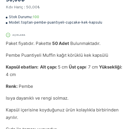
50,00₺
Kdv Hariç : 50,00₺
Stok Durumu:
100
Model:
toptan-pembe-puantiyeli-cupcake-kek-kapsulu
AÇIKLAMA
Paket fiyatıdır. Pakette
50 Adet
Bulunmaktadır.
Pembe Puantiyeli Muffin kağıt körüklü kek kapsülü
Kapsül ebatları: Alt çapı:
5 cm
Üst çapı
: 7 cm
Yüksekliği:
4 cm
Renk:
Pembe
Isıya dayanıklı ve rengi solmaz.
Kapsül içerisine koyduğunuz ürün kolaylıkla birbirinden
ayrılır.