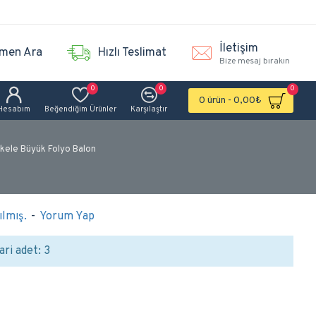
İletişim
men Ara
Hızlı Teslimat
Bize mesaj bırakın
0
0
0
0 ürün - 0,00₺
Hesabım
Beğendiğim Ürünler
Karşılaştır
nkele Büyük Folyo Balon
lmış.
-
Yorum Yap
ari adet: 3