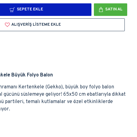
SEPETE EKLE
SATIN AL
ALIŞVERIŞ LISTEME EKLE
nkele Büyük Folyo Balon
ahramanı Kertenkele (Gekko), büyük boy folyo balon
al gücünü süslemeye geliyor! 65x50 cm ebatlarıyla dikkat
 partileri, temalı kutlamalar ve özel etkinliklerde
lıyor.