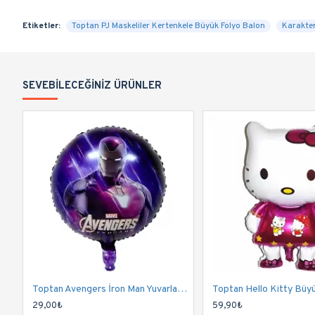
Etiketler:
Toptan PJ Maskeliler Kertenkele Büyük Folyo Balon
Karakter
SEVEBILECEĞINIZ ÜRÜNLER
Toptan Avengers İron Man Yuvarlak Folyo Balon
29,00₺
59,90₺