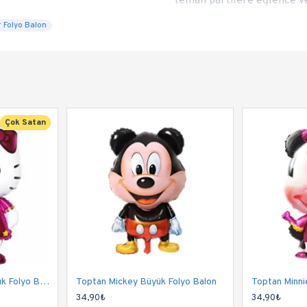
temalı partilere eğlence ve
 Folyo Balon
Çok Satan
Toptan Hello Kitty Büyük Folyo Balon
Toptan Mickey Büyük Folyo Balon
34,90₺
34,90₺