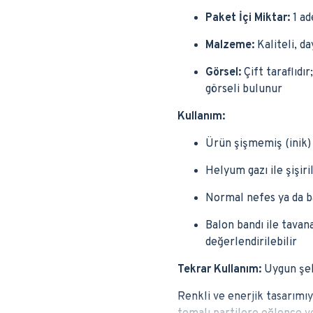
Paket İçi Miktar:
1 ad
Malzeme:
Kaliteli, d
Görsel:
Çift taraflıdı
görseli bulunur
Kullanım:
Ürün şişmemiş (inik) 
Helyum gazı ile şişiri
Normal nefes ya da ba
Balon bandı ile tavan
değerlendirilebilir
Tekrar Kullanım:
Uygun şeki
Renkli ve enerjik tasarımıy