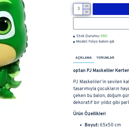
Stok Durumu:
980
Model:
folyo-balon-pjk
AÇIKLAMA
YORUMLAR
optan PJ Maskeliler Kerte
PJ Maskeliler’in sevilen k
tasarımıyla çocukların hay
çeken bu balon, doğum günü
dekoratif bir yıldız gibi par
Ürün Özellikleri
Boyut:
65x50 cm