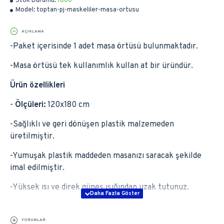
Stok Durumu:
1000
Model:
toptan-pj-maskeliler-masa-ortusu
AÇIKLAMA
-Paket içerisinde 1 adet masa örtüsü bulunmaktadır.
-Masa örtüsü tek kullanımlık kullan at bir üründür.
Ürün özellikleri
-
Ölçüleri:
120x180 cm
-Sağlıklı ve geri dönüşen plastik malzemeden
üretilmiştir.
-Yumuşak plastik maddeden masanızı saracak şekilde
imal edilmiştir.
-Yüksek ısı ve direk güneş ışığından uzak tutunuz.
YORUMLAR