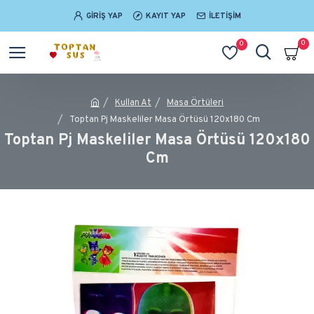
GIRIŞ YAP
KAYIT YAP
İLETIŞIM
0
0
Kullan At
Masa Örtüleri
Toptan Pj Maskeliler Masa Örtüsü 120x180 Cm
Toptan Pj Maskeliler Masa Örtüsü 120x180
Cm