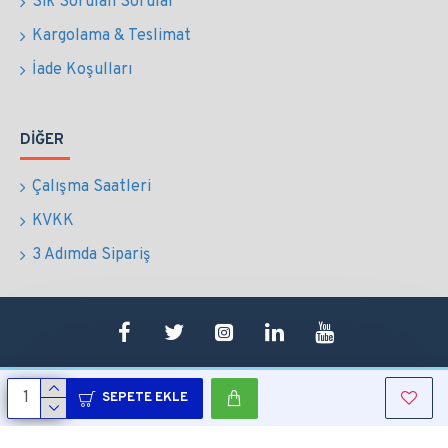
Sık Sorulan Sorular
Kargolama & Teslimat
İade Koşulları
DIĞER
Çalışma Saatleri
KVKK
3 Adımda Sipariş
SEPETE EKLE
Copyright © 2022 Tüm Hakları Saklıdır.
Sepetim
0507 724 65 90
Whatsapp
Konum