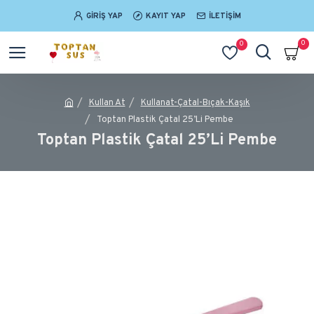
GIRIŞ YAP
KAYIT YAP
İLETIŞIM
0
0
Kullan At
Kullanat-Çatal-Bıçak-Kaşık
Toptan Plastik Çatal 25’Li Pembe
Toptan Plastik Çatal 25’Li Pembe