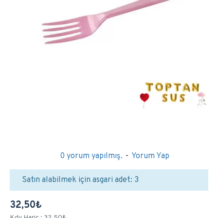
0 yorum yapılmış.
-
Yorum Yap
Satın alabilmek için asgari adet: 3
32,50₺
Kdv Hariç : 32,50₺