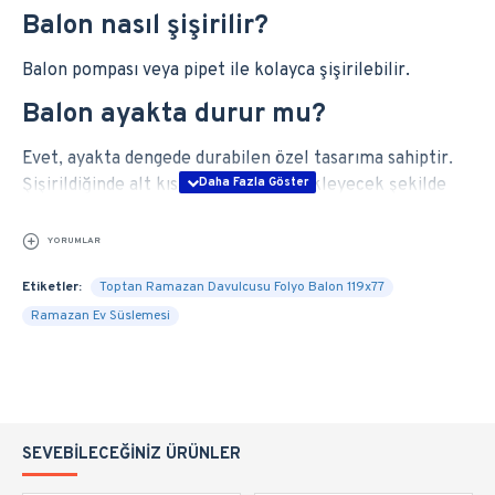
Balon nasıl şişirilir?
Balon pompası veya pipet ile kolayca şişirilebilir.
Balon ayakta durur mu?
Evet, ayakta dengede durabilen özel tasarıma sahiptir.
Şişirildiğinde alt kısmı dengeyi destekleyecek şekilde
açılır.
YORUMLAR
Paketin içinde kaç adet balon var?
Etiketler:
Toptan Ramazan Davulcusu Folyo Balon 119x77
Paket içinde 1 adet sönük halde Ramazan Davulcusu
Ramazan Ev Süslemesi
folyo balon gönderilir.
SEVEBILECEĞINIZ ÜRÜNLER