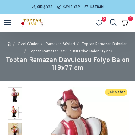
GIRIŞ YAP
KAYIT YAP
İLETIŞIM
0
0
Özel Günler
Ramazan Süsleri
Toptan Ramazan Balonları
Toptan Ramazan Davulcusu Folyo Balon 119x77
Toptan Ramazan Davulcusu Folyo Balon
119x77 cm
Çok Satan