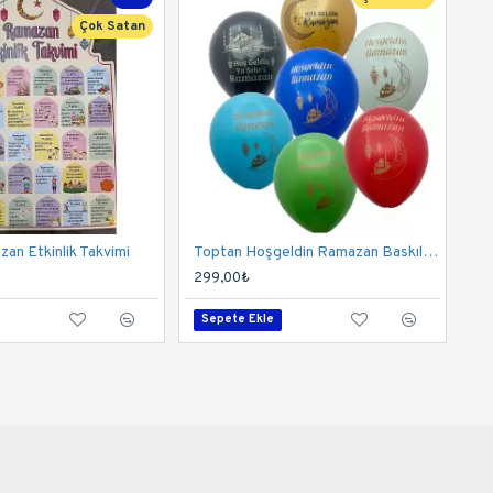
Çok Satan
an Etkinlik Takvimi
Toptan Hoşgeldin Ramazan Baskılı Balon 100 Adet
299,00₺
Sepete Ekle