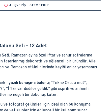
ALIŞVERIŞ LISTEME EKLE
lonu Seti – 12 Adet
 Seti
, Ramazan ayına özel iftar ve sahur sofralarına
n tasarlanmış dekoratif ve eğlenceli bir üründür. Aile
arı ve Ramazan etkinliklerinde keyifli anlar yaşamanızı
farklı yazılı konuşma balonu
; “Tekne Orucu mu?”,
, “İftar var dediler geldik” gibi esprili ve anlamlı
lerine neşeli bir dokunuş katar.
 ve fotoğraf çekimleri için ideal olan bu konuşma
 de yetişkinler için eğlenceli bir kullanım sunar.