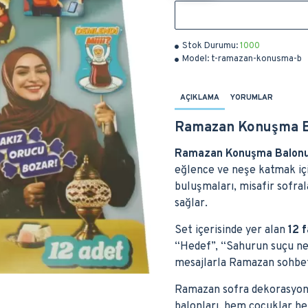
Stok Durumu:
1000
Model:
t-ramazan-konusma-b
AÇIKLAMA
YORUMLAR
Ramazan Konuşma Ba
Ramazan Konuşma Balonu
eğlence ve neşe katmak içi
buluşmaları, misafir sofral
sağlar.
Set içerisinde yer alan
12 
“Hedef”, “Sahurun suçu ne?”
mesajlarla Ramazan sohbet
Ramazan sofra dekorasyonu
balonları, hem çocuklar hem