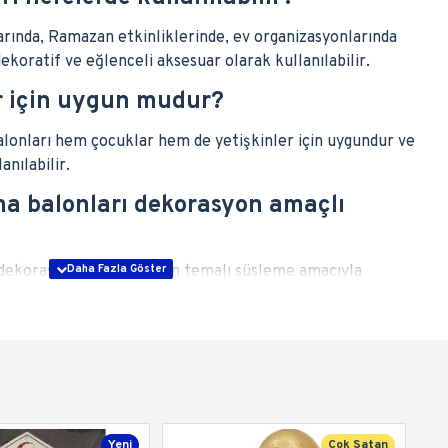
larında, Ramazan etkinliklerinde, ev organizasyonlarında
koratif ve eğlenceli aksesuar olarak kullanılabilir.
r için uygun mudur?
onları hem çocuklar hem de yetişkinler için uygundur ve
anılabilir.
 balonları dekorasyon amaçlı
 dekorasyonu ve Ramazan temalı süsleme amacıyla
Yeni
Çok Satan