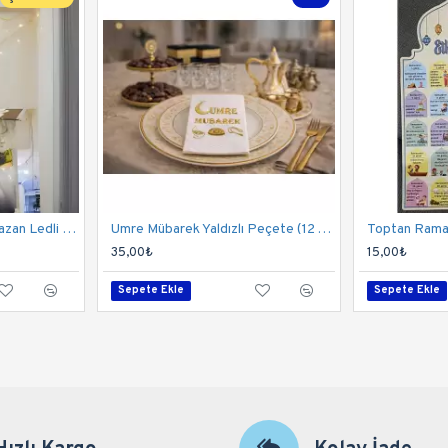
Toptan Hoş Geldin Ramazan Ledli Ekonomik Seti
Umre Mübarek Yaldızlı Peçete (12 Adet) - Toptan
Toptan Ramaz
35,00₺
15,00₺
Sepete Ekle
Sepete Ekle