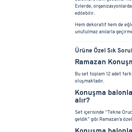
Evlerde, organizasyonlarda
edilebilir.
Hem dekoratif hem de eğlen
unutulmaz anılarla geçirm
Ürüne Özel Sık Soru
Ramazan Konuşma
Bu set toplam 12 adet far
oluşmaktadır.
Konuşma balonlar
alır?
Set içerisinde “Tekne Oruc
geldik” gibi Ramazan’a özel
Konuşma balonları