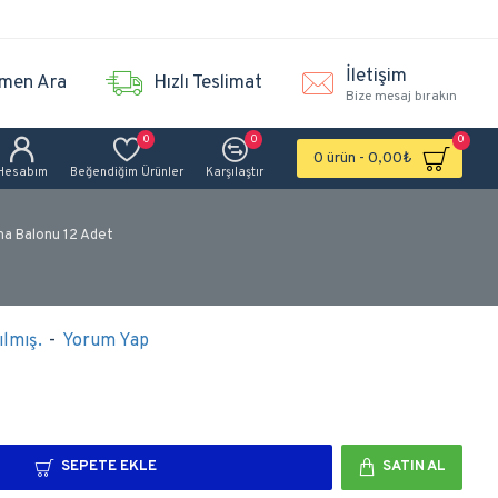
İletişim
men Ara
Hızlı Teslimat
Bize mesaj bırakın
0
0
0
0 ürün - 0,00₺
Hesabım
Beğendiğim Ürünler
Karşılaştır
a Balonu 12 Adet
lmış.
-
Yorum Yap
SEPETE EKLE
SATIN AL