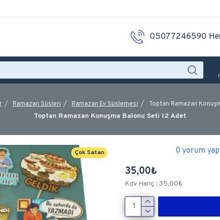
05077246590 He
r
Ramazan Süsleri
Ramazan Ev Süslemesi
Toptan Ramazan Konuşm
Toptan Ramazan Konuşma Balonu Seti 12 Adet
0 yorum yapı
Çok Satan
35,00₺
Kdv Hariç : 35,00₺