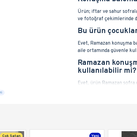
Ürün; iftar ve sahur sofra
ve fotoğraf çekimlerinde de
Bu ürün çocukla
Evet, Ramazan konuşma bal
aile ortamında güvenle kull
Ramazan konuşma
kullanılabilir mi?
Evet, ürün Ramazan sofra
kullanılabilir.
ri
Çok Satan
Yeni