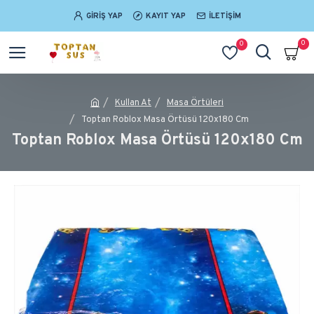
GIRIŞ YAP
KAYIT YAP
İLETIŞIM
0
0
Kullan At
Masa Örtüleri
Toptan Roblox Masa Örtüsü 120x180 Cm
Toptan Roblox Masa Örtüsü 120x180 Cm