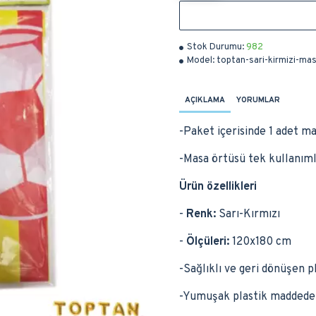
Stok Durumu:
982
Model:
toptan-sari-kirmizi-ma
AÇIKLAMA
YORUMLAR
-Paket içerisinde 1 adet m
-Masa örtüsü tek kullanımlı
Ürün özellikleri
-
Renk:
Sarı-Kırmızı
-
Ölçüleri:
120x180 cm
-Sağlıklı ve geri dönüşen 
-Yumuşak plastik maddeden 