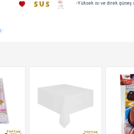
-Yüksek ısı ve direk güneş 
i