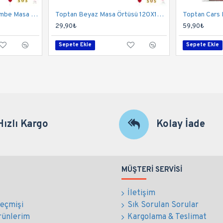
Toptan 1 Yaşındayım Pembe Masa Örtüsü 120x180 Cm
Toptan Beyaz Masa Örtüsü 120X180 Cm
29,90₺
59,90₺
Sepete Ekle
Sepete Ekle
Hızlı Kargo
Kolay İade
MÜŞTERI SERVISI
İletişim
Geçmişi
Sık Sorulan Sorular
rünlerim
Kargolama & Teslimat