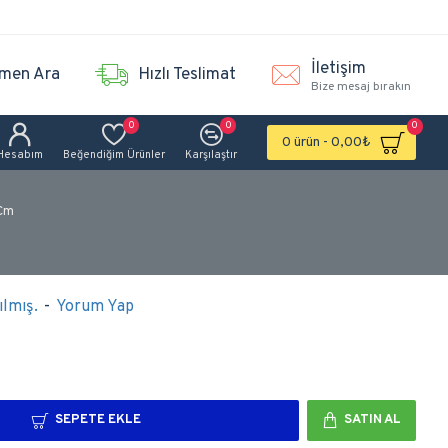
İletişim
men Ara
Hızlı Teslimat
Bize mesaj bırakın
0
0
0
0 ürün - 0,00₺
Hesabım
Beğendiğim Ürünler
Karşılaştır
 Cm
lmış.
-
Yorum Yap
SEPETE EKLE
SATIN AL