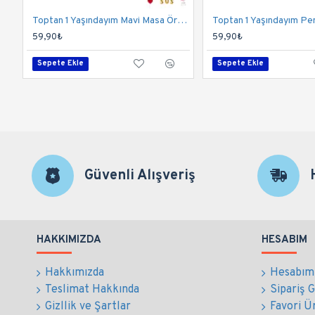
Toptan 1 Yaşındayım Mavi Masa Örtüsü 120x180 Cm
59,90₺
59,90₺
Sepete Ekle
Sepete Ekle
Güvenli Alışveriş
HAKKIMIZDA
HESABIM
Hakkımızda
Hesabım
Teslimat Hakkında
Sipariş 
Gizllik ve Şartlar
Favori Ü