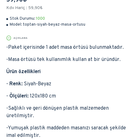
59,90₺
Kdv Hariç : 59,90₺
Stok Durumu:
1000
Model:
toptan-siyah-beyaz-masa-ortusu
AÇIKLAMA
-Paket içerisinde 1 adet masa örtüsü bulunmaktadır.
-Masa örtüsü tek kullanımlık kullan at bir üründür.
Ürün özellikleri
-
Renk:
Siyah-Beyaz
-
Ölçüleri:
120x180 cm
-Sağlıklı ve geri dönüşen plastik malzemeden
üretilmiştir.
-Yumuşak plastik maddeden masanızı saracak şekilde
imal edilmiştir.