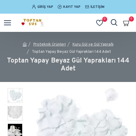
GIRIŞ YAP
KAYIT YAP
İLETIŞIM
0
0
Proteknik Ürünleri
Kuru Gül ve Gül Yaprağı
Toptan Yapay Beyaz Gül Yaprakları 144 Adet
Toptan Yapay Beyaz Gül Yaprakları 144
Adet