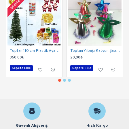
Stokta Yok
Toptan 110 cm Plastik Ayaklı Yılbaşı Çam Ağacı Seti
Toptan Yılbaşı Katyon Şapka Seti 200 Adet
360,00₺
20,00₺
Sepete Ekle
Sepete Ekle
Güvenli Alışveriş
Hızlı Kargo