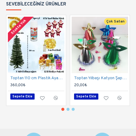
SEVEBILECEĞINIZ ÜRÜNLER
Stokta Yok
Çok Satan
Toptan 110 cm Plastik Ayaklı Yılbaşı Çam Ağacı Seti
Toptan Yılbaşı Katyon Şapka Seti 200 Adet
360,00₺
20,00₺
Sepete Ekle
Sepete Ekle