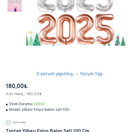
0 yorum yapılmış.
-
Yorum Yap
180,00₺
Kdv Hariç : 180,00₺
Stok Durumu:
10000
Model:
yilbasi-folyo-balon-set-100
AÇIKLAMA
Toptan Yılbaşı Folyo Balon Seti 100 Cm