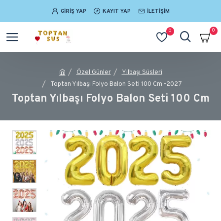
GIRIŞ YAP
KAYIT YAP
İLETIŞIM
0
0
Özel Günler
Yılbaşı Süsleri
Toptan Yılbaşı Folyo Balon Seti 100 Cm -2027
Toptan Yılbaşı Folyo Balon Seti 100 Cm