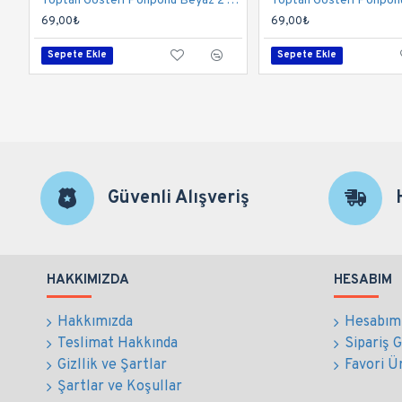
Toptan Gösteri Ponponu Beyaz 2 Adet
Toptan Gösteri Ponponu
69,00₺
69,00₺
Sepete Ekle
Sepete Ekle
Güvenli Alışveriş
HAKKIMIZDA
HESABIM
Hakkımızda
Hesabım
Teslimat Hakkında
Sipariş 
Gizllik ve Şartlar
Favori Ü
Şartlar ve Koşullar