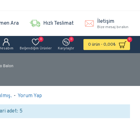
İletişim
men Ara
Hızlı Teslimat
Bize mesaj bırakın
0
0
0
0 ürün - 0,00₺
Hesabım
Beğendiğim Ürünler
Karşılaştır
o Balon
lmış.
-
Yorum Yap
ari adet: 5