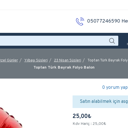
05077246590 He
zel Günler
Yılbaşı Süsleri
23 Nisan Süsleri
Toptan Türk Bayrak Foly
Toptan Türk Bayrak Folyo Balon
0 yorum yapı
Satın alabilmek için asg
25,00₺
Kdv Hariç : 25,00₺