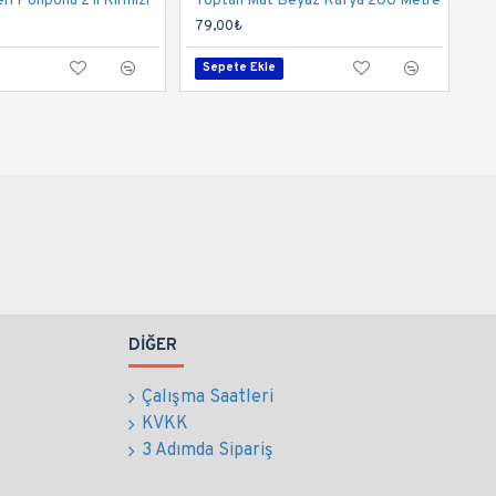
i Ponponu 2 li Kırmızı
Toptan Mat Beyaz Rafya 200 Metre
79,00₺
Sepete Ekle
DIĞER
Çalışma Saatleri
KVKK
3 Adımda Sipariş