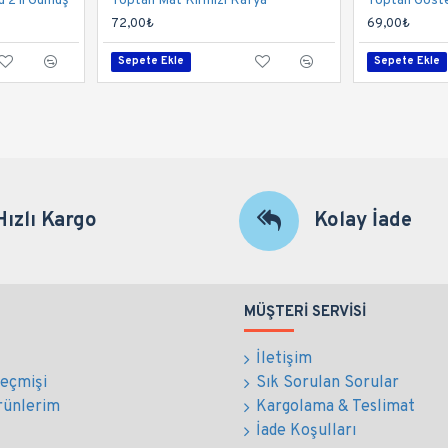
 2 li Gümüş
Toptan Mat Kırmızı Rafya
Toptan Göster
72,00₺
69,00₺
Sepete Ekle
Sepete Ekle
Hızlı Kargo
Kolay İade
MÜŞTERI SERVISI
İletişim
Geçmişi
Sık Sorulan Sorular
rünlerim
Kargolama & Teslimat
İade Koşulları