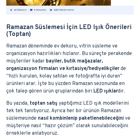
fullbalonn
0 Yorumlar
4201 Gösterimler
Ramazan Süslemesi İçin LED Işık Önerileri
(Toptan)
Ramazan döneminde ev dekoru, vitrin süsleme ve
organizasyon hazırlıkları hızlanır. Bu süreçte perakende
müşteriler kadar
bayiler, butik mağazalar,
organizasyon firmaları ve kırtasiye/hediyelikçiler
de
“hızlı kurulan, kolay satılan ve fotoğrafta iyi duran”
ürünleri arar. İşte bu yüzden Ramazan sezonunda en
çok talep gören ürün gruplarından biri
LED ışıklar
dır.
Bu yazıda,
toptan satış
yaptığımız LED ışık modellerini
tek tek tanıtıyoruz. Ayrıca her bir ürünün Ramazan
süslemesinde
nasıl kombinlenip paketlenebileceğini
ve
müşteriye nasıl “hazır çözüm” olarak sunulabileceğini
örneklerle anlatıyoruz.