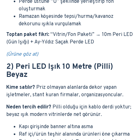
Perde üstüne “U” şeklinde yerleştirip fon
oluşturmak
Ramazan köşesinde tepsi/hurma/kavanoz
dekorunu ışıkla vurgulamak
Toptan paket fikri:
“Vitrin/Fon Paketi” → 10m Peri LED
(Gün Işığı) + Ay-Yıldız Saçak Perde LED
(Ürüne göz at)
2) Peri LED Işık 10 Metre (Pilli)
Beyaz
Kime satılır?
Priz olmayan alanlarda dekor yapan
işletmeler, stant kuran firmalar, organizasyoncular.
Neden tercih edilir?
Pilli olduğu için kablo derdi yoktur;
beyaz ışık modern vitrinlerde net görünür.
Kapı girişinde banner altına asma
Raf içi/ürün teşhir alanında ürünleri öne çıkarma