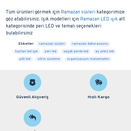
Tüm ürünleri görmek için
Ramazan süsleri
kategorimize
göz atabilirsiniz. Işık modelleri için
Ramazan LED ışık
alt
kategorisinde peri LED ve temalı seçenekleri
bulabilirsiniz
Etiketler:
ramazan süsleri
ramazan dekorasyonu
toptan led ışık
peri led
saçak perde led
ay yıldız led
pilli led
vitrin süsleme
organizasyon malzemeleri
Güvenli Alışveriş
Hızlı Kargo