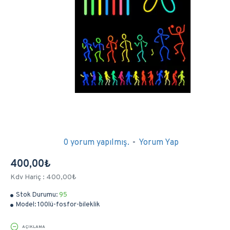
0 yorum yapılmış.
-
Yorum Yap
400,00₺
Kdv Hariç : 400,00₺
Stok Durumu:
95
Model:
100lü-fosfor-bileklik
AÇIKLAMA