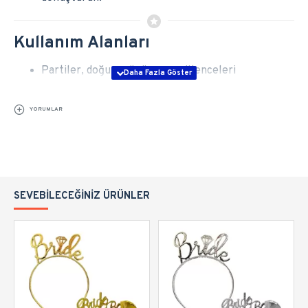
Kullanım Alanları
Partiler, doğum günü ve ev eğlenceleri
Konser, festival, etkinlik ve yürüyüşler
Kamp ve gece aktiviteleri
YORUMLAR
Fotoğraf & video çekimlerinde görsel efekt
Güvenlik ve Notlar
Ürünü
yutmayınız
, içindeki sıvıyla
cilt ve göz
SEVEBILECEĞINIZ ÜRÜNLER
temasından kaçınınız
.
Hasar görmüş veya sızıntı yapan ürünleri
kullanmayınız
.
3 yaş altı çocuklar için uygun değildir; çocuklar
yetişkin gözetiminde kullanmalıdır.
Doğrudan güneş ışığında ve yüksek ısıda