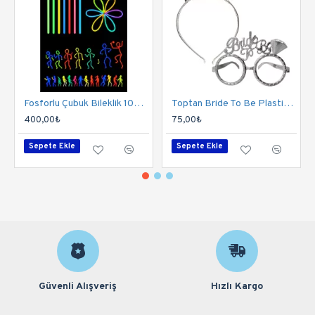
Fosforlu Çubuk Bileklik 100 Adet | Parlayan Glow Stick Bileklik Seti
Toptan Bride To Be Plastik Gözlük Taç Set Gümüş
400,00₺
75,00₺
Sepete Ekle
Sepete Ekle
Güvenli Alışveriş
Hızlı Kargo