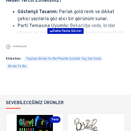
Neden Tercih Etmelisiniz?
Gösterişli Tasarım:
Parlak gold renk ve dikkat
çekici yazılarla göz alıcı bir görünüm sunar.
Parti Temasına Uyumlu:
Bekarlığa veda, bridal
shower ve düğün öncesi etkinliklerde konseptinize
uyum sağlar.
Hafif ve Konforlu:
Uzun süreli kullanımda dahi
YORUMLAR
rahatsızlık vermez.
Etiketler:
Toptan Bride To Be Plastik Gözlük Taç Set Gold
Dayanıklı Yapı:
Plastik malzemesi sayesinde kolay
Bride To Be
kırılmaz, yeniden kullanılabilir.
Modern, eğlenceli ve zarif detaylara sahip bu set;
fotoğraf çekimleri, organizasyon süslemeleri ve arkadaş
grubunuzla uyumlu parti kombinleri için ideal bir
seçimdir
SEVEBILECEĞINIZ ÜRÜNLER
Yeni