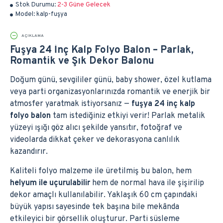
Stok Durumu:
2-3 Güne Gelecek
Model:
kalp-fuşya
AÇIKLAMA
Fuşya 24 İnç Kalp Folyo Balon – Parlak,
Romantik ve Şık Dekor Balonu
Doğum günü, sevgililer günü, baby shower, özel kutlama
veya parti organizasyonlarınızda romantik ve enerjik bir
atmosfer yaratmak istiyorsanız —
fuşya 24 inç kalp
folyo balon
tam istediğiniz etkiyi verir! Parlak metalik
yüzeyi ışığı göz alıcı şekilde yansıtır, fotoğraf ve
videolarda dikkat çeker ve dekorasyona canlılık
kazandırır.
Kaliteli folyo malzeme ile üretilmiş bu balon, hem
helyum ile uçurulabilir
hem de normal hava ile şişirilip
dekor amaçlı kullanılabilir. Yaklaşık 60 cm çapındaki
büyük yapısı sayesinde tek başına bile mekânda
etkileyici bir görsellik oluşturur. Parti süsleme