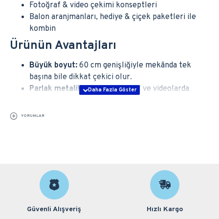
Fotoğraf & video çekimi konseptleri
Balon aranjmanları, hediye & çiçek paketleri ile
kombin
Ürünün Avantajları
Büyük boyut:
60 cm genişliğiyle mekânda tek
başına bile dikkat çekici olur.
Parlak metalik yüzey:
Fotoğraf ve videolarda
profesyonel ve göz alıcı görüntü sağlar.
Helyum uyumlu:
Uçan balon olarak kullanılabilir.
YORUMLAR
Dayanıklı folyo:
Kolay patlamaz, uzun süre
formunu korur.
Tekrar kullanılabilir:
Havayı dikkatlice indirip
yeniden şişirerek kullanabilirsiniz.
Kullanım Önerileri
Helyum ile şişirildiğinde 18–24 saat arası uçuş
sağlar; parti süresince havada kalır.
Güvenli Alışveriş
Hızlı Kargo