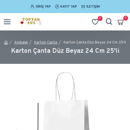
GIRIŞ YAP
KAYIT YAP
İLETIŞIM
0
0
Ambalaj
Karton Çanta
Karton Çanta Düz Beyaz 24 Cm 25'li
Karton Çanta Düz Beyaz 24 Cm 25'li