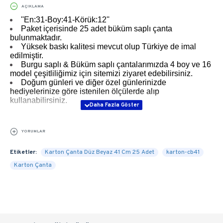
AÇIKLAMA
''En:31-Boy:41-Körük:12''
Paket içerisinde 25 adet büküm saplı çanta
bulunmaktadır.
Yüksek baskı kalitesi mevcut olup Türkiye de imal
edilmiştir.
Burgu saplı & Büküm saplı çantalarımızda 4 boy ve 16
model çeşitliliğimiz için sitemizi ziyaret edebilirsiniz.
Doğum günleri ve diğer özel günlerinizde
hediyelerinize göre istenilen ölçülerde alıp
kullanabilirsiniz.
YORUMLAR
Etiketler:
Karton Çanta Düz Beyaz 41 Cm 25 Adet
karton-cb41
Karton Çanta