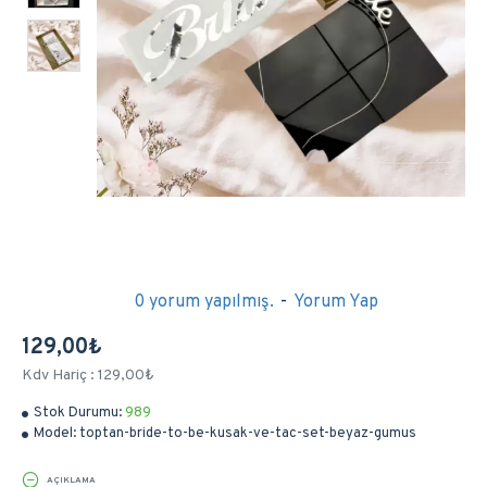
0 yorum yapılmış.
-
Yorum Yap
129,00₺
Kdv Hariç : 129,00₺
Stok Durumu:
989
Model:
toptan-bride-to-be-kusak-ve-tac-set-beyaz-gumus
AÇIKLAMA