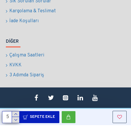
Sık Sorulan Sorular
Kargolama & Teslimat
İade Koşulları
DIĞER
Çalışma Saatleri
KVKK
3 Adımda Sipariş
SEPETE EKLE
Copyright © 2022 Tüm Hakları Saklıdır.
Sepetim
0507 724 65 90
Whatsapp
Konum