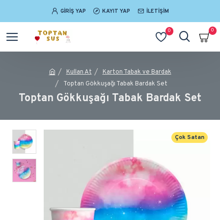
GIRIŞ YAP
KAYIT YAP
İLETIŞIM
0
0
Kullan At
Karton Tabak ve Bardak
Toptan Gökkuşağı Tabak Bardak Set
Toptan Gökkuşağı Tabak Bardak Set
Çok Satan