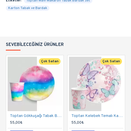
Etiketler:
Toptan Mavi Makaron Tabak Bardak Set
Karton Tabak ve Bardak
SEVEBILECEĞINIZ ÜRÜNLER
Çok Satan
Çok Satan
Toptan Gökkuşağı Tabak Bardak Set
Toptan Kelebek Temalı Karton Bardak Tabak Set
55,00₺
55,00₺