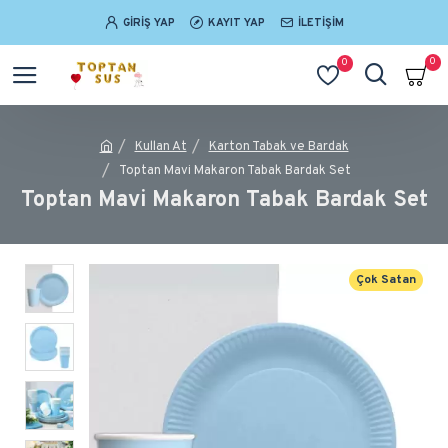
GIRIŞ YAP
KAYIT YAP
İLETIŞIM
0
0
Kullan At
Karton Tabak ve Bardak
Toptan Mavi Makaron Tabak Bardak Set
Toptan Mavi Makaron Tabak Bardak Set
Çok Satan