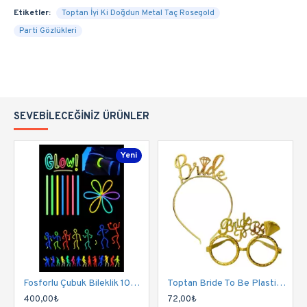
Etiketler:
Toptan İyi Ki Doğdun Metal Taç Rosegold
Parti Gözlükleri
SEVEBILECEĞINIZ ÜRÜNLER
Yeni
Fosforlu Çubuk Bileklik 100 Adet | Parlayan Glow Stick Bileklik Seti
Toptan Bride To Be Plastik Gözlük Taç Set Gold
400,00₺
72,00₺