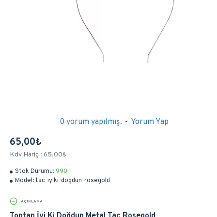
0 yorum yapılmış.
-
Yorum Yap
65,00₺
Kdv Hariç : 65,00₺
Stok Durumu:
990
Model:
tac-iyiki-dogdun-rosegold
AÇIKLAMA
Toptan İyi Ki Doğdun Metal Taç Rosegold