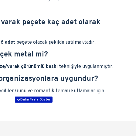
d varak peçete kaç adet olarak
16 adet
peçete olacak şekilde satılmaktadır.
rçek metal mi?
ze/varak görünümlü baskı
tekniğiyle uygulanmıştır.
 organizasyonlara uygundur?
vgililer Günü ve romantik temalı kutlamalar için
nımlık mı?
olarak üretilmiştir.