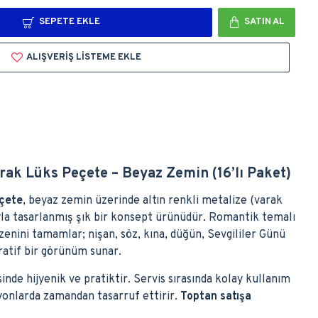
SEPETE EKLE
SATIN AL
ALIŞVERIŞ LISTEME EKLE
rak Lüks Peçete – Beyaz Zemin (16’lı Paket)
eçete
, beyaz zemin üzerinde altın renkli metalize (varak
la tasarlanmış şık bir konsept ürünüdür. Romantik temalı
enini tamamlar; nişan, söz, kına, düğün, Sevgililer Günü
atif bir görünüm sunar.
inde hijyenik ve pratiktir. Servis sırasında kolay kullanım
syonlarda zamandan tasarruf ettirir.
Toptan satışa