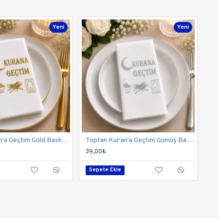
Yeni
Yeni
Toptan Kur'an'a Geçtim Gold Baskılı Peçete
Toptan Kur'an'a Geçtim Gümüş Baskılı Peçete
39,00₺
Sepete Ekle