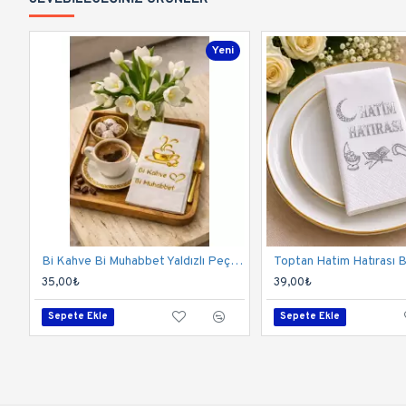
Yeni
Bi Kahve Bi Muhabbet Yaldızlı Peçete (12 Adet) - Toptan
35,00₺
39,00₺
Sepete Ekle
Sepete Ekle