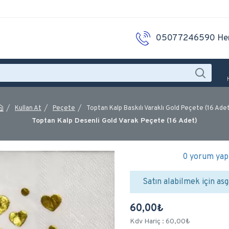
05077246590 He
Kullan At
Peçete
Toptan Kalp Baskılı Varaklı Gold Peçete (16 Ade
Toptan Kalp Desenli Gold Varak Peçete (16 Adet)
0 yorum yapı
Satın alabilmek için asg
60,00₺
Kdv Hariç : 60,00₺