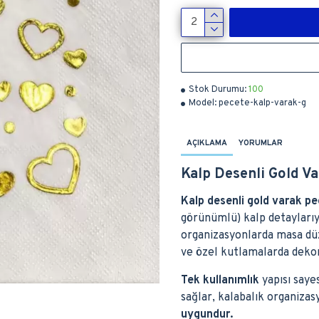
Stok Durumu:
100
Model:
pecete-kalp-varak-g
AÇIKLAMA
YORUMLAR
Kalp Desenli Gold Va
Kalp desenli gold varak p
görünümlü) kalp detaylarıy
organizasyonlarda masa düz
ve özel kutlamalarda dekor
Tek kullanımlık
yapısı sayes
sağlar, kalabalık organiza
uygundur.