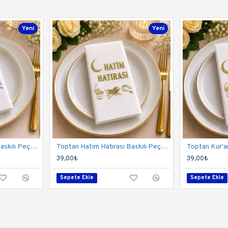
Yeni
Yeni
Toptan Hatim Hatırası Baskılı Peçete 12 Adet Gümüş Renk
Toptan Hatim Hatırası Baskılı Peçete Gold
39,00₺
39,00₺
Sepete Ekle
Sepete Ekle