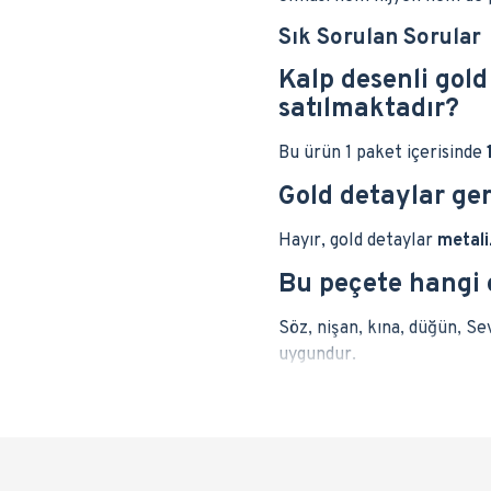
Sık Sorulan Sorular
Kalp desenli gol
satılmaktadır?
Bu ürün 1 paket içerisinde
Gold detaylar ge
Hayır, gold detaylar
metali
Bu peçete hangi
Söz, nişan, kına, düğün, Se
uygundur.
Peçete tek kulla
Evet, ürün
tek kullanımlık