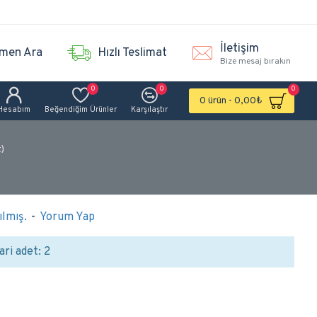
İletişim
men Ara
Hızlı Teslimat
Bize mesaj bırakın
0
0
0
0 ürün - 0,00₺
Hesabım
Beğendiğim Ürünler
Karşılaştır
t)
lmış.
-
Yorum Yap
ari adet: 2