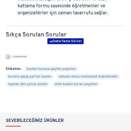
katlama formu sayesinde öğretmenler ve
organizatörler için zaman tasarrufu sağlar.
Sıkça Sorulan Sorular
1. Bir paket içerisinde kaç adet Kur'an'a Geçtim
peçetesi bulunmaktadır?
YORUMLAR
Her bir paket içerisinde 12 adet gold varak baskılı garson
boy peçete yer almaktadır.
Etiketler:
toptan kurana geçtim peçetesi
kurana geçiş partisi süsleri
sübyan okulu mezuniyet malzemeleri
2. Peçete üzerindeki gold yazı dökülme veya
toptan dini çocuk süsleri
altın baskılı kuran peçetesi
çocukların eline bulaşma yapar mı?
Hayır, peçete üzerindeki altın sarısı tematik baskı
yüksek kaliteli tekniklerle basılmıştır; kullanım
esnasında kesinlikle el, yüz veya yiyeceklere bulaşma
yapmaz.
SEVEBILECEĞINIZ ÜRÜNLER
3. Peçeteler kullanıma hazır katlanmış olarak mı