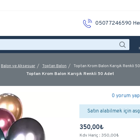
05077246590 He
Balon ve Aksesuar
Toptan Balon
Toptan Krom Balon Karışık Renkli 5
Toptan Krom Balon Karışık Renkli 50 Adet
0 yorum yapı
Satın alabilmek için asg
350,00₺
Kdv Hariç : 350,00₺