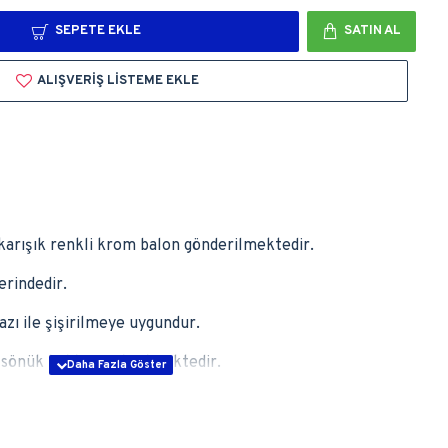
SEPETE EKLE
SATIN AL
ALIŞVERIŞ LISTEME EKLE
 karışık renkli krom balon gönderilmektedir.
erindedir.
zı ile şişirilmeye uygundur.
r sönük halde gönderilmektedir.