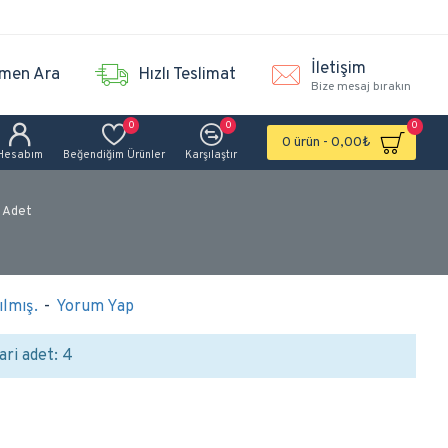
İletişim
men Ara
Hızlı Teslimat
Bize mesaj bırakın
0
0
0
0 ürün - 0,00₺
Hesabım
Beğendiğim Ürünler
Karşılaştır
0 Adet
lmış.
-
Yorum Yap
ari adet: 4