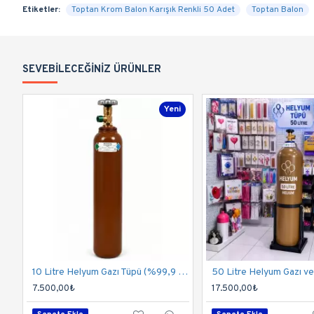
Etiketler:
Toptan Krom Balon Karışık Renkli 50 Adet
Toptan Balon
SEVEBILECEĞINIZ ÜRÜNLER
Yeni
10 Litre Helyum Gazı Tüpü (%99,9 Saflık) | 130-150 Balon Kapasitesi
7.500,00₺
17.500,00₺