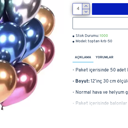
Stok Durumu:
1000
Model:
toptan-krb-50
AÇIKLAMA
YORUMLAR
- Paket içerisinde 50 adet
- Boyut:
12’inç 30 cm ölçül
- Normal hava ve helyum ga
- Paket içerisinde balonla