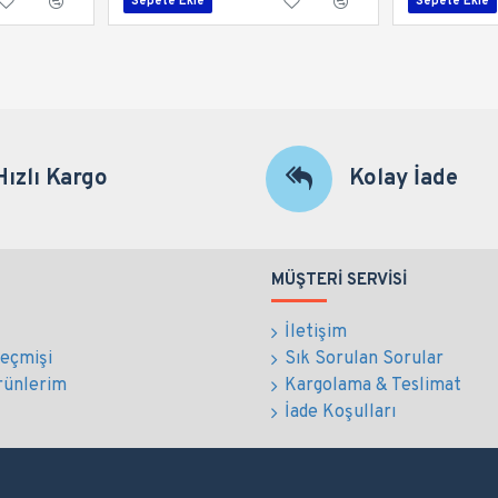
Sepete Ekle
Sepete Ekle
Hızlı Kargo
Kolay İade
MÜŞTERI SERVISI
İletişim
Geçmişi
Sık Sorulan Sorular
rünlerim
Kargolama & Teslimat
İade Koşulları