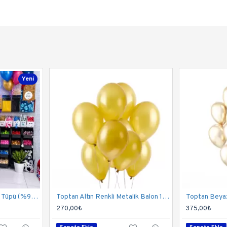
Yeni
50 Litre Helyum Gazı ve Tüpü (%99,9 Saflık) | 800-900 Balon Kapasitesi
Toptan Altın Renkli Metalik Balon 100 Adet
270,00₺
375,00₺