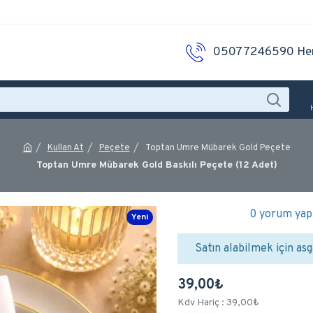
05077246590 He
Kullan At
Peçete
Toptan Umre Mübarek Gold Peçete
Toptan Umre Mübarek Gold Baskılı Peçete (12 Adet)
0 yorum yapı
Yeni
Satın alabilmek için asg
39,00₺
Kdv Hariç : 39,00₺