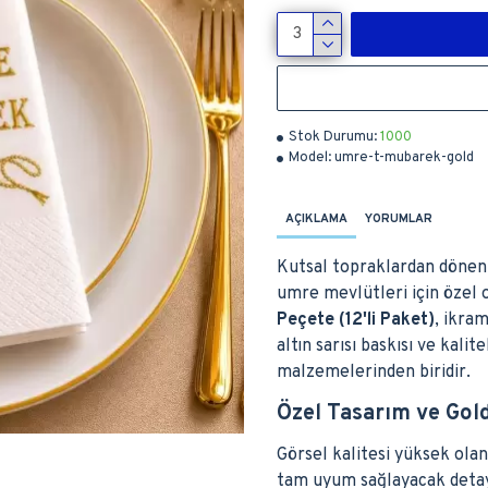
Stok Durumu:
1000
Model:
umre-t-mubarek-gold
AÇIKLAMA
YORUMLAR
Kutsal topraklardan dönen 
umre mevlütleri için özel 
Peçete (12'li Paket)
, ikram
altın sarısı baskısı ve kali
malzemelerinden biridir.
Özel Tasarım ve Gold
Görsel kalitesi yüksek ol
tam uyum sağlayacak detayl