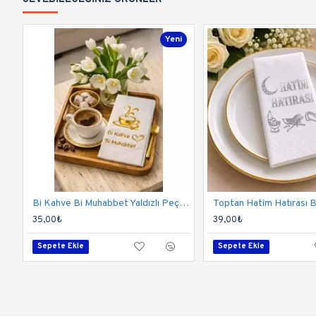
Yeni
Bi Kahve Bi Muhabbet Yaldızlı Peçete (12 Adet) - Toptan
35,00₺
39,00₺
Sepete Ekle
Sepete Ekle