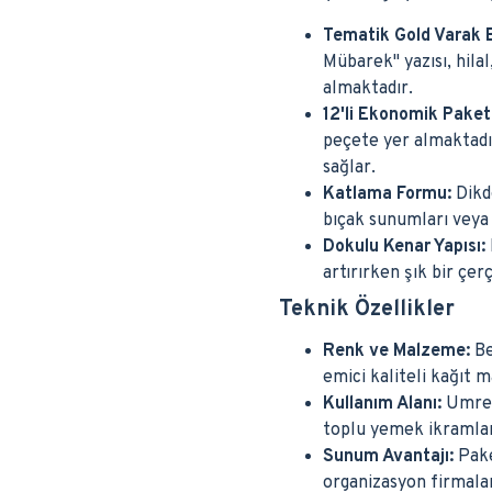
Tematik Gold Varak 
Mübarek" yazısı, hila
almaktadır.
12'li Ekonomik Paket
peçete yer almaktadır
sağlar.
Katlama Formu:
Dikd
bıçak sunumları veya t
Dokulu Kenar Yapısı:
artırırken şık bir çe
Teknik Özellikler
Renk ve Malzeme:
Be
emici kaliteli kağıt m
Kullanım Alanı:
Umre m
toplu yemek ikramlar
Sunum Avantajı:
Pake
organizasyon firmaları