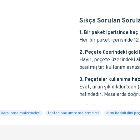
Sıkça Sorulan Sorul
1. Bir paket içerisinde k
Her bir paket içerisinde 12
2. Peçete üzerindeki gold
Hayır, peçete üzerindeki al
basılmıştır; kullanım esna
3. Peçeteler kullanıma haz
Evet, ürün şık dikdörtgen 
halindedir. Masalarda doğr
4. Toptan alımlarda paket v
 karşılama malzemeleri
toptan hac umre malzemeleri
altın baskılı dini pe
Ürünümüz hac-umre malzeme
firmaları için 12'li paketle
alım fiyatları ve koli detayl