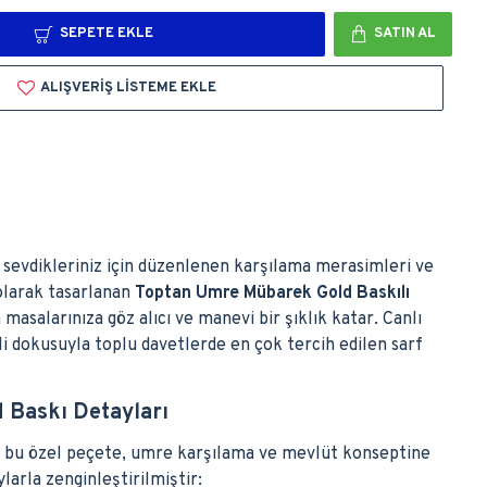
SEPETE EKLE
SATIN AL
ALIŞVERIŞ LISTEME EKLE
sevdikleriniz için düzenlenen karşılama merasimleri ve
olarak tasarlanan
Toptan Umre Mübarek Gold Baskılı
 masalarınıza göz alıcı ve manevi bir şıklık katar. Canlı
teli dokusuyla toplu davetlerde en çok tercih edilen sarf
 Baskı Detayları
an bu özel peçete, umre karşılama ve mevlüt konseptine
arla zenginleştirilmiştir: