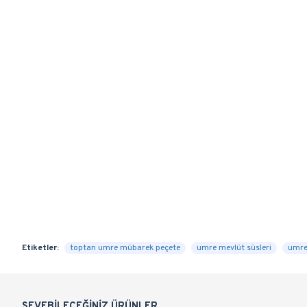
Etiketler:
toptan umre mübarek peçete
umre mevlüt süsleri
umre
SEVEBILECEĞINIZ ÜRÜNLER