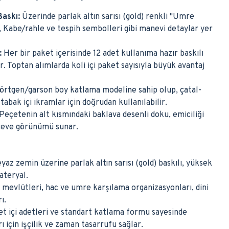
Baskı:
Üzerinde parlak altın sarısı (gold) renkli "Umre
l, Kabe/rahle ve tespih sembolleri gibi manevi detaylar yer
:
Her bir paket içerisinde 12 adet kullanıma hazır baskılı
. Toptan alımlarda koli içi paket sayısıyla büyük avantaj
örtgen/garson boy katlama modeline sahip olup, çatal-
abak içi ikramlar için doğrudan kullanılabilir.
Peçetenin alt kısmındaki baklava desenli doku, emiciliği
rçeve görünümü sunar.
yaz zemin üzerine parlak altın sarısı (gold) baskılı, yüksek
ateryal.
evlütleri, hac ve umre karşılama organizasyonları, dini
ı.
t içi adetleri ve standart katlama formu sayesinde
 için işçilik ve zaman tasarrufu sağlar.