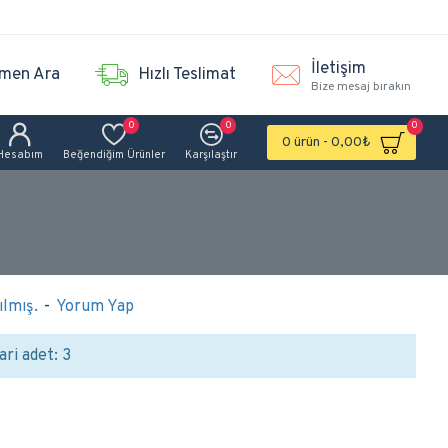
İletişim
men Ara
Hızlı Teslimat
Bize mesaj bırakın
0
0
0
0 ürün - 0,00₺
Hesabım
Beğendiğim Ürünler
Karşılaştır
lmış.
-
Yorum Yap
ari adet: 3