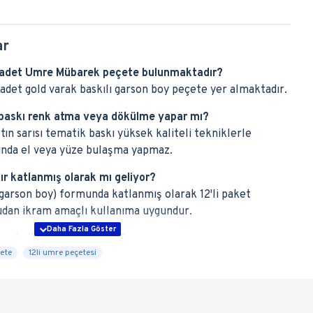
ar
aç adet Umre Mübarek peçete bulunmaktadır?
 adet gold varak baskılı garson boy peçete yer almaktadır.
 baskı renk atma veya dökülme yapar mı?
tın sarısı tematik baskı yüksek kaliteli tekniklerle
sında el veya yüze bulaşma yapmaz.
ır katlanmış olarak mı geliyor?
(garson boy) formunda katlanmış olarak 12'li paket
udan ikram amaçlı kullanıma uygundur.
e koli içi adetleri nedir?
çete
12li umre peçetesi
si satan mağazalar, dini kitapçılar ve organizasyon
rin koli bazlı toptan satışı şeklinde sunulmaktadır. Toplu
arı için bizimle iletişime geçebilirsiniz.