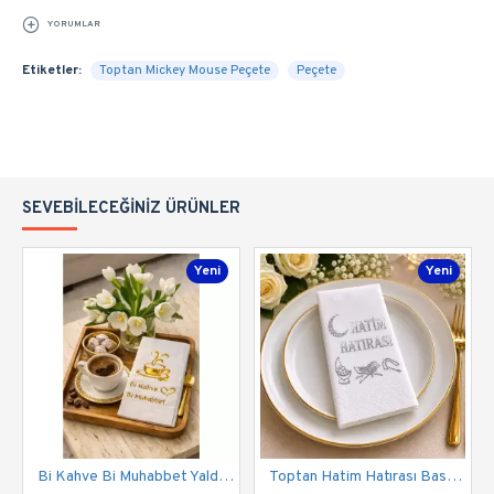
YORUMLAR
Etiketler:
Toptan Mickey Mouse Peçete
Peçete
SEVEBILECEĞINIZ ÜRÜNLER
Yeni
Yeni
Bi Kahve Bi Muhabbet Yaldızlı Peçete (12 Adet) - Toptan
Toptan Hatim Hatırası Baskılı Peçete 12 Adet Gümüş Renk