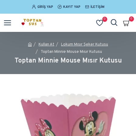
GIRIŞ YAP
KAYIT YAP
İLETIŞIM
0
0
Kullan At
Lokum Mısır Şeker Kutusu
Toptan Minnie Mouse Mısır Kutusu
Toptan Minnie Mouse Mısır Kutusu