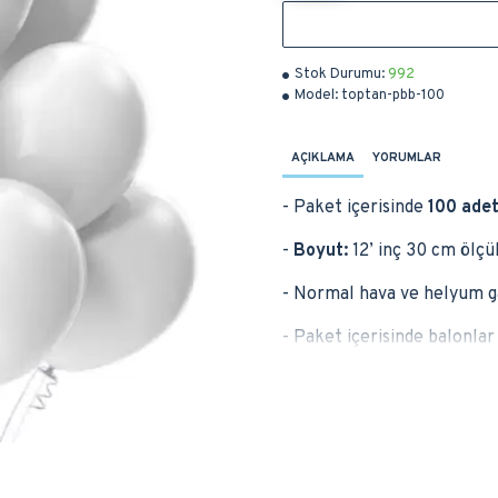
Stok Durumu:
992
Model:
toptan-pbb-100
AÇIKLAMA
YORUMLAR
- Paket içerisinde
100 ade
-
Boyut:
12’ inç 30 cm ölçül
- Normal hava ve helyum ga
- Paket içerisinde balonla