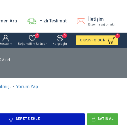
İletişim
men Ara
Hızlı Teslimat
Bize mesaj bırakın
0
0
0
0 ürün - 0,00₺
Hesabım
Beğendiğim Ürünler
Karşılaştır
0 Adet
lmış.
-
Yorum Yap
SEPETE EKLE
SATIN AL