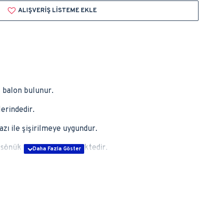
ALIŞVERIŞ LISTEME EKLE
t
balon bulunur.
erindedir.
zı ile şişirilmeye uygundur.
r sönük halde gönderilmektedir.