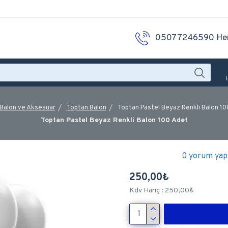
05077246590 He
Balon ve Aksesuar
Toptan Balon
Toptan Pastel Beyaz Renkli Balon 10
Toptan Pastel Beyaz Renkli Balon 100 Adet
0 yorum yapı
250,00₺
Kdv Hariç : 250,00₺