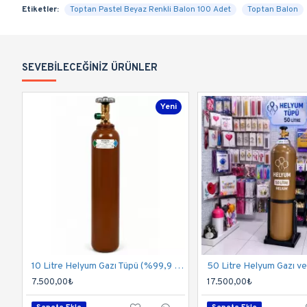
Etiketler:
Toptan Pastel Beyaz Renkli Balon 100 Adet
Toptan Balon
SEVEBILECEĞINIZ ÜRÜNLER
Yeni
10 Litre Helyum Gazı Tüpü (%99,9 Saflık) | 130-150 Balon Kapasitesi
7.500,00₺
17.500,00₺