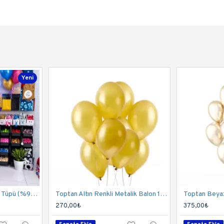
Yeni
50 Litre Helyum Gazı ve Tüpü (%99,9 Saflık) | 800-900 Balon Kapasitesi
Toptan Altın Renkli Metalik Balon 100 Adet
270,00₺
375,00₺