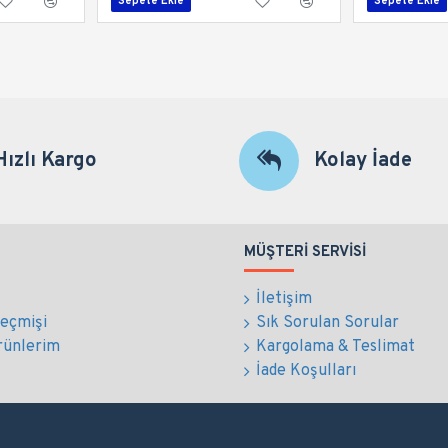
Sepete Ekle
Sepete Ekle
Hızlı Kargo
Kolay İade
MÜŞTERI SERVISI
İletişim
Geçmişi
Sık Sorulan Sorular
rünlerim
Kargolama & Teslimat
İade Koşulları