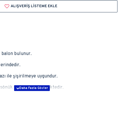
ALIŞVERIŞ LISTEME EKLE
t
balon bulunur.
erindedir.
zı ile şişirilmeye uygundur.
r sönük halde gönderilmektedir.