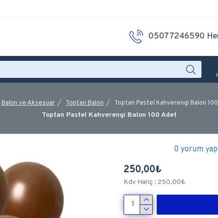
05077246590 He
Balon ve Aksesuar
Toptan Balon
Toptan Pastel Kahverengi Balon 10
Toptan Pastel Kahverengi Balon 100 Adet
0 yorum yapı
250,00₺
Kdv Hariç : 250,00₺