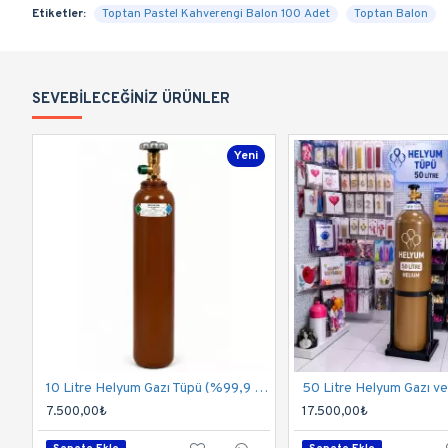
Etiketler:
Toptan Pastel Kahverengi Balon 100 Adet
Toptan Balon
SEVEBILECEĞINIZ ÜRÜNLER
Yeni
10 Litre Helyum Gazı Tüpü (%99,9 Saflık) | 130-150 Balon Kapasitesi
7.500,00₺
17.500,00₺