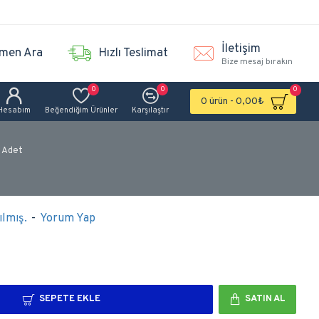
İletişim
men Ara
Hızlı Teslimat
Bize mesaj bırakın
0
0
0
0 ürün - 0,00₺
Hesabım
Beğendiğim Ürünler
Karşılaştır
0 Adet
lmış.
-
Yorum Yap
SEPETE EKLE
SATIN AL