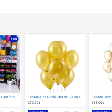
Yeni
50 Litre Helyum Gazı ve Tüpü (%99,9 Saflık) | 800-900 Balon Kapasitesi
Toptan Altın Renkli Metalik Balon 100 Adet
270,00₺
375,00₺