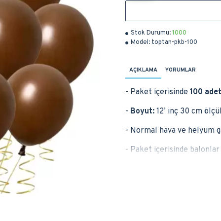
Stok Durumu:
1000
Model:
toptan-pkb-100
AÇIKLAMA
YORUMLAR
- Paket içerisinde
100 ade
-
Boyut:
12’ inç 30 cm ölçül
- Normal hava ve helyum ga
- Paket içerisinde balonla