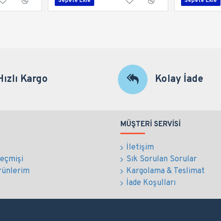
Sepete Ekle
Sepete Ekle
Hızlı Kargo
Kolay İade
MÜŞTERI SERVISI
İletişim
Geçmişi
Sık Sorulan Sorular
rünlerim
Kargolama & Teslimat
İade Koşulları