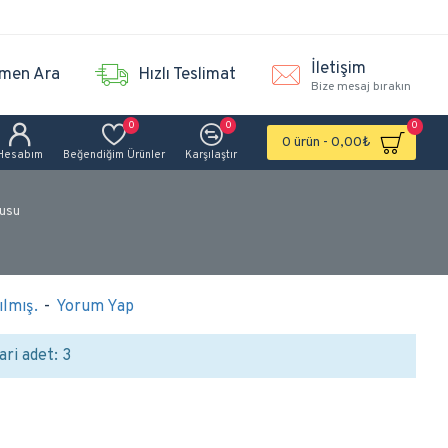
İletişim
men Ara
Hızlı Teslimat
Bize mesaj bırakın
0
0
0
0 ürün - 0,00₺
Hesabım
Beğendiğim Ürünler
Karşılaştır
tusu
lmış.
-
Yorum Yap
ari adet: 3