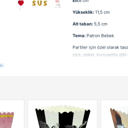
En:
8 cm
Yükseklik:
11,5 cm
Alt taban:
5,5 cm
Tema:
Patron Bebek
Partiler için özel olarak ta
cips, şeker, kuruyemiş gibi 
su