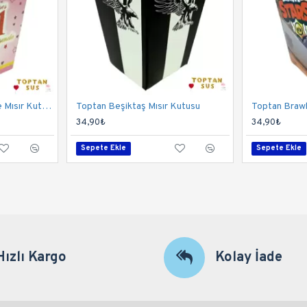
Toptan 1 Yaşında Pembe Mısır Kutusu
Toptan Beşiktaş Mısır Kutusu
Toptan Brawl
34,90₺
34,90₺
Sepete Ekle
Sepete Ekle
Hızlı Kargo
Kolay İade