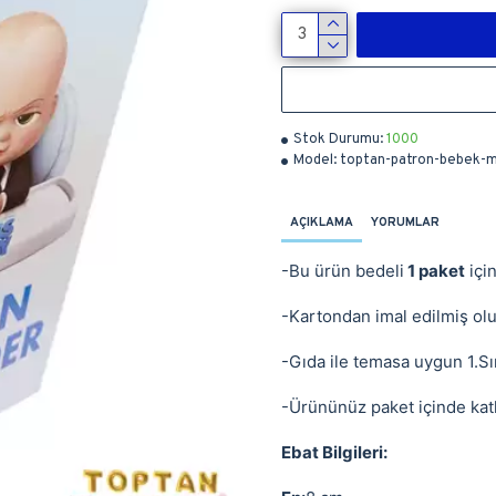
Stok Durumu:
1000
Model:
toptan-patron-bebek-m
AÇIKLAMA
YORUMLAR
-Bu ürün bedeli
1 paket
içi
-Kartondan imal edilmiş olup
-Gıda ile temasa uygun 1.Sın
-Ürününüz paket içinde katl
Ebat Bilgileri: