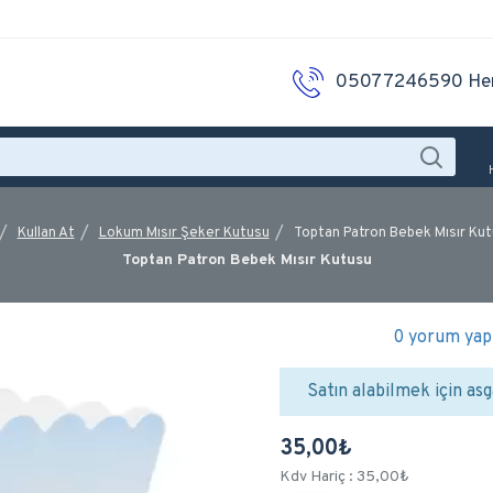
05077246590 He
Kullan At
Lokum Mısır Şeker Kutusu
Toptan Patron Bebek Mısır Ku
Toptan Patron Bebek Mısır Kutusu
0 yorum yapı
Satın alabilmek için asg
35,00₺
Kdv Hariç : 35,00₺