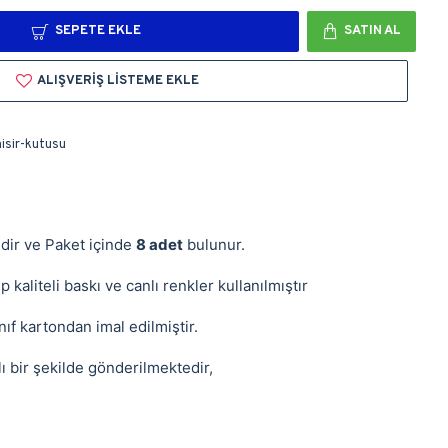
SEPETE EKLE
SATIN AL
ALIŞVERIŞ LISTEME EKLE
isir-kutusu
ndir ve Paket içinde
8 adet
bulunur.
 kaliteli baskı ve canlı renkler kullanılmıştır
ıf kartondan imal edilmiştir.
ı bir şekilde gönderilmektedir,