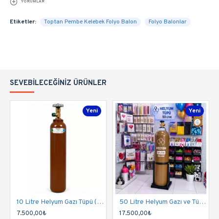
YORUMLAR
Etiketler:
Toptan Pembe Kelebek Folyo Balon
Folyo Balonlar
SEVEBILECEĞINIZ ÜRÜNLER
Yeni
Yeni
10 Litre Helyum Gazı Tüpü (%99,9 Saflık) | 130-150 Balon Kapasitesi
50 Litre Helyum Gazı ve Tüpü (%99,9 Saflık) | 800-900 Balon Kapasitesi
7.500,00₺
17.500,00₺