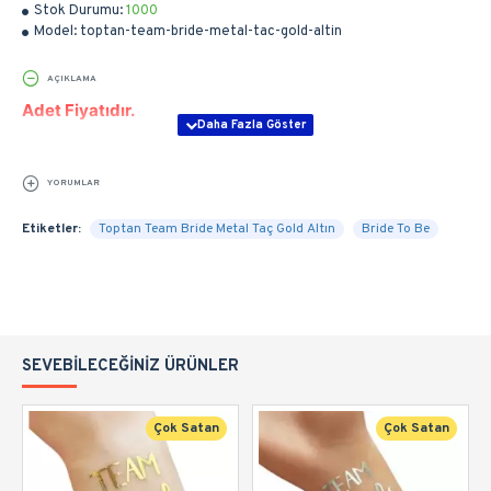
Stok Durumu:
1000
Model:
toptan-team-bride-metal-tac-gold-altin
AÇIKLAMA
Adet Fiyatıdır.
YORUMLAR
Etiketler:
Toptan Team Bride Metal Taç Gold Altın
Bride To Be
SEVEBILECEĞINIZ ÜRÜNLER
Çok Satan
Çok Satan