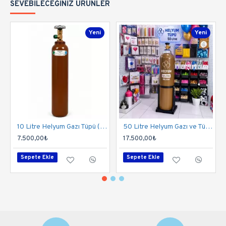
SEVEBILECEĞINIZ ÜRÜNLER
Yeni
Yeni
10 Litre Helyum Gazı Tüpü (%99,9 Saflık) | 130-150 Balon Kapasitesi
50 Litre Helyum Gazı ve Tüpü (%99,9 Saflık) | 800-900 Balon Kapasitesi
7.500,00₺
17.500,00₺
Sepete Ekle
Sepete Ekle