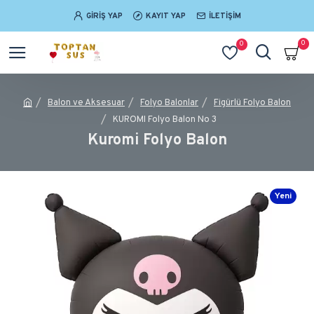
GIRIŞ YAP
KAYIT YAP
İLETIŞIM
0
0
Balon ve Aksesuar
Folyo Balonlar
Figürlü Folyo Balon
KUROMI Folyo Balon No 3
Kuromi Folyo Balon
Yeni