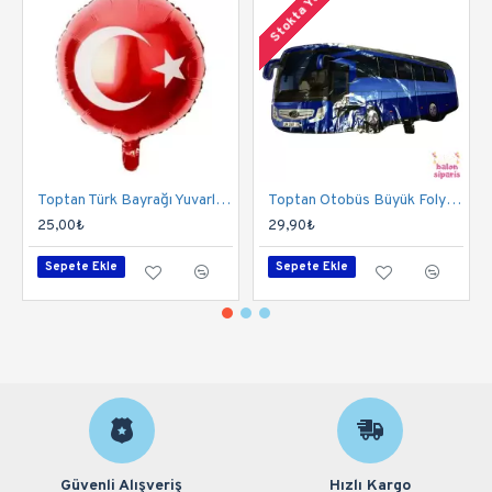
Stokta Yok
Balon şişirilmiş mi gelir?
Hayır. Balon güvenli kargo ve nakliye için
şişirilmemiş
gönderilmektedir. Kullanıcının balonu helyum gazı ya da
hava pompası ile şişirmesi gerekir.
Helyum ile şişirilebilir mi?
Toptan Türk Bayrağı Yuvarlak Folyo Balon
Toptan Otobüs Büyük Folyo Balon
Evet — balon helyum ile şişirilerek havada süzülür ve
25,00₺
29,90₺
daha dikkat çekici bir dekoratif etki yaratır.
Sepete Ekle
Sepete Ekle
Balon kaç cm / inç boyutunda?
Balon yaklaşık
60 cm
çapında olup, standart parti
balonlarına kıyasla büyük ve dikkat çekicidir.
Tekrar kullanılabilir mi?
Evet — folyo malzeme, dikkatli indirip saklandığında
birden çok kullanım için uygundur. Ancak her kullanımda
Güvenli Alışveriş
Hızlı Kargo