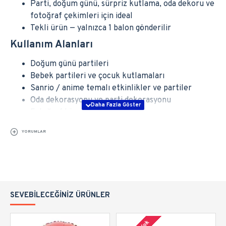
Parti, doğum günü, sürpriz kutlama, oda dekoru ve
fotoğraf çekimleri için ideal
Tekli ürün — yalnızca 1 balon gönderilir
Kullanım Alanları
Doğum günü partileri
Bebek partileri ve çocuk kutlamaları
Sanrio / anime temalı etkinlikler ve partiler
Oda dekorasyonu ve parti dekorasyonu
Fotoğraf köşeleri & anı köşeleri
Koleksiyon ve tematik süsleme amacıyla
YORUMLAR
Sık Sorulan Sorular (SSS)
Balon tekli mi yoksa çoklu mu
geliyor?
Ürün ilanında “Folyo Balon Kuromi No 3” olarak
SEVEBILECEĞINIZ ÜRÜNLER
geçmektedir; bu ürün
tekli balon
şeklindedir — yalnızca 1
adet gönderilir.