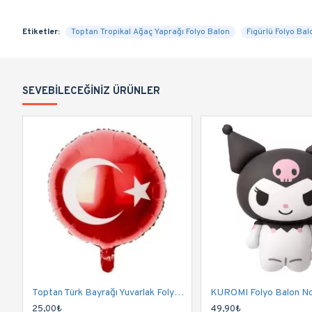
Etiketler:
Toptan Tropikal Ağaç Yaprağı Folyo Balon
Figürlü Folyo Bal
SEVEBILECEĞINIZ ÜRÜNLER
Toptan Türk Bayrağı Yuvarlak Folyo Balon
KUROMI Folyo Balon N
25,00₺
49,90₺