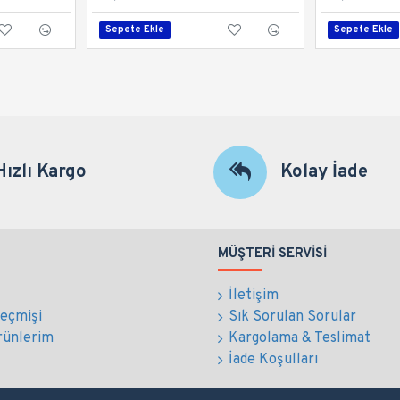
Sepete Ekle
Sepete Ekle
Hızlı Kargo
Kolay İade
MÜŞTERI SERVISI
İletişim
Geçmişi
Sık Sorulan Sorular
rünlerim
Kargolama & Teslimat
İade Koşulları