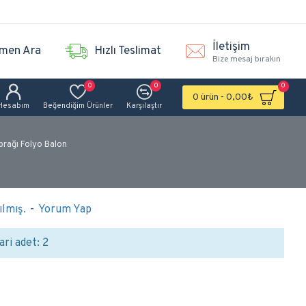
İletişim
men Ara
Hızlı Teslimat
Bize mesaj bırakın
0
0
0
0 ürün - 0,00₺
Hesabım
Beğendiğim Ürünler
Karşılaştır
prağı Folyo Balon
lmış.
-
Yorum Yap
ari adet: 2