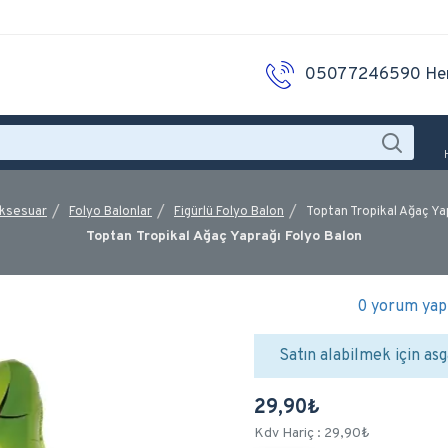
05077246590 He
Aksesuar
Folyo Balonlar
Figürlü Folyo Balon
Toptan Tropikal Ağaç Ya
Toptan Tropikal Ağaç Yaprağı Folyo Balon
0 yorum yapı
Satın alabilmek için asg
29,90₺
Kdv Hariç : 29,90₺