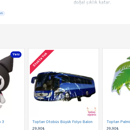
doğal şıklık katar.
on
Stokta Yok
Yeni
o 3
Toptan Otobüs Büyük Folyo Balon
Toptan Palmi
29,90₺
39,90₺